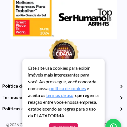
Este site usa cookies para exibir
imóveis mais interessantes para
você. Ao prosseguir, você concorda
Política de Privacidade
com nossa
política de cookies
e
aceita os
termos de uso
, que regem a
Termos e Condições de Uso
relação entre você e nossa empresa,
Políticas de Cookies
estabelecendo as regras para o uso
da PLATAFORMA.
@
2026
Guarida Imóvel. Todos os direitos reservados. CRECI RS -