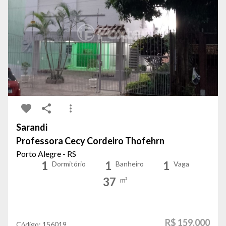
Sarandi
Professora Cecy Cordeiro Thofehrn
Porto Alegre - RS
1
1
1
Dormitório
Banheiro
Vaga
37
m²
R$ 159.000
Código:
156019