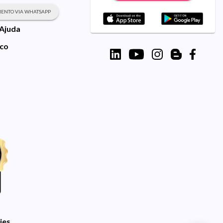
ENTO VIA WHATSAPP
 Ajuda
sco
ies