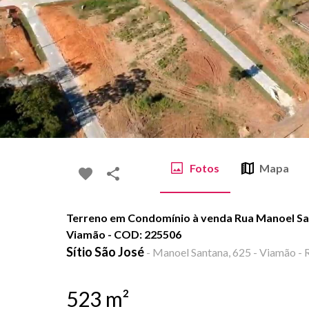
Fotos
Mapa
Terreno em Condomínio à venda Rua Manoel Sant
Viamão - COD: 225506
Sítio São José
-
Manoel Santana, 625 - Viamão - 
523
m²