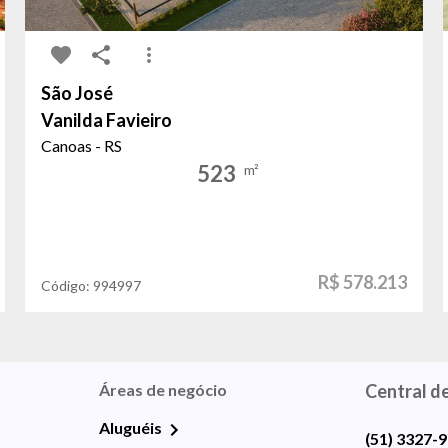
São José
Vanilda Favieiro
Canoas - RS
523
m²
R$ 578.213
Código:
994997
Áreas de negócio
Central d
Aluguéis
(51) 3327-