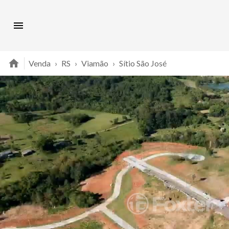
Venda
›
RS
›
Viamão
›
Sítio São José