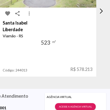
Santa Isabel
No
Liberdade
No
Viamão - RS
Po
523
m²
R$ 578.213
Código:
244013
Có
e Atendimento
AGÊNCIA VIRTUAL
ACESSE A AGÊNCIA VIRTUAL
9001