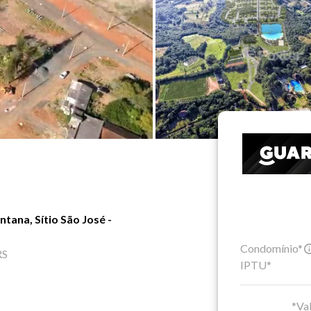
ana, Sítio São José -
Condomínio*
RS
IPTU*
*Val