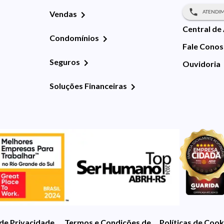
ATENDIM
Vendas
Central de
Condomínios
Fale Cono
Seguros
Ouvidoria
Soluções Financeiras
 de Privacidade
Termos e Condições de Uso
Políticas de Cook