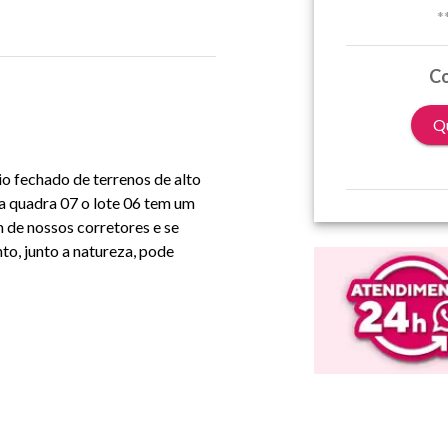
*
Co
Qu
io fechado de terrenos de alto
na quadra 07 o lote 06 tem um
m de nossos corretores e se
o, junto a natureza, pode