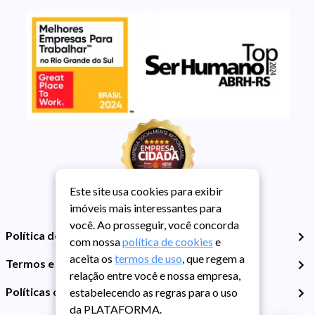
Este site usa cookies para exibir
imóveis mais interessantes para
você. Ao prosseguir, você concorda
Política de Privacidade
com nossa
política de cookies
e
aceita os
termos de uso
, que regem a
Termos e Condições de Uso
relação entre você e nossa empresa,
Políticas de Cookies
estabelecendo as regras para o uso
da PLATAFORMA.