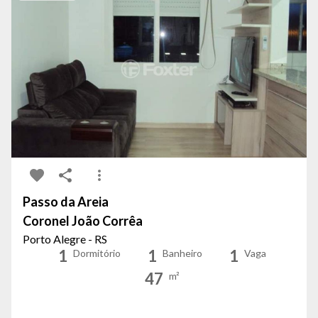
Passo da Areia
Coronel João Corrêa
Porto Alegre - RS
1
1
1
Dormitório
Banheiro
Vaga
47
m²