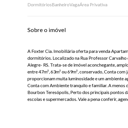
Dormitórios
Banheiro
Vaga
Área Privativa
Sobre o imóvel
A Foxter Cia. Imobiliária oferta para venda Aparta
dormitórios. Localizado na Rua Professor Carvalho d
Alegre- RS. Trata-se de imóvel aconchegante, amplo
entre 47m², 63m² ou 69m², conservado, Conta com j
proporcionam muita luminosidade e um ambiente ag
Conta com Ambiente tranquilo e familiar. A menos 
Bourbon Teresópolis, Perto dos principais pontos 
escolas e supermercados. Vale a pena conferir, agend