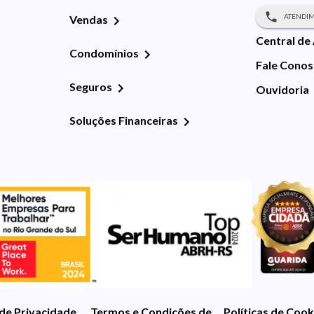
ATENDIM
Vendas
Central de
Condomínios
Fale Cono
Seguros
Ouvidoria
Soluções Financeiras
 de Privacidade
Termos e Condições de Uso
Políticas de Cook