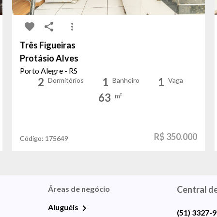
Três Figueiras
Protásio Alves
Porto Alegre - RS
2
1
1
Dormitórios
Banheiro
Vaga
63
m²
R$ 350.000
Código:
175649
Áreas de negócio
Central d
Aluguéis
(51) 3327-