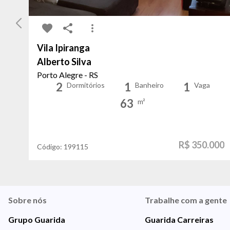
Vila Ipiranga
Alberto Silva
Porto Alegre - RS
2
1
1
Dormitórios
Banheiro
Vaga
63
m²
R$ 350.000
Código:
199115
Sobre nós
Trabalhe com a gente
Grupo Guarida
Guarida Carreiras