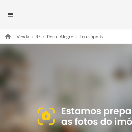
Venda
›
RS
›
Porto Alegre
›
Teresópolis