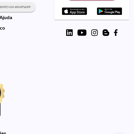
ENTO VIA WHATSAPP
 Ajuda
sco
ies