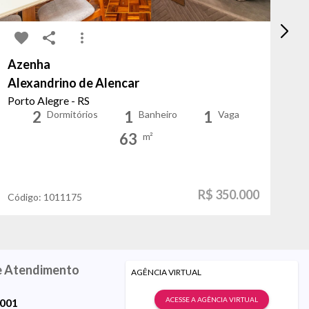
Azenha
Sa
Alexandrino de Alencar
Ra
Porto Alegre - RS
Po
2
1
1
Dormitórios
Banheiro
Vaga
63
m²
R$ 350.000
Código:
1011175
Có
e Atendimento
AGÊNCIA VIRTUAL
ACESSE A AGÊNCIA VIRTUAL
9001