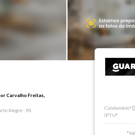
or Carvalho Freitas,
Condomínio*
orto Alegre - RS
IPTU*
*Val