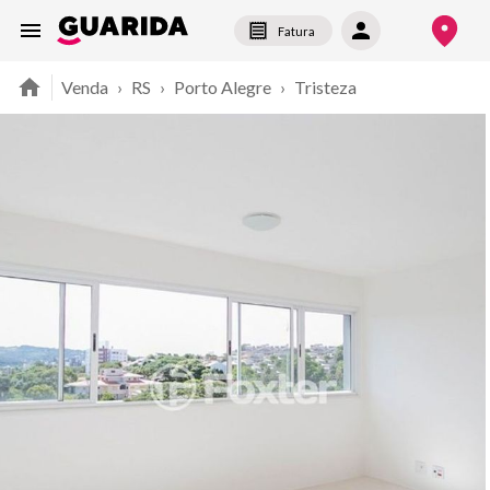
Fatura
Venda
›
RS
›
Porto Alegre
›
Tristeza