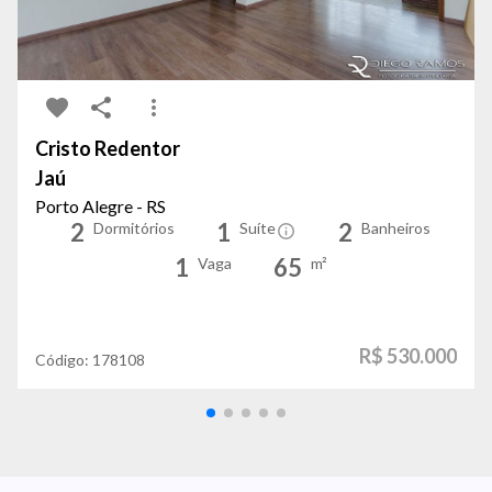
Cristo Redentor
Jaú
Porto Alegre - RS
2
1
2
Dormitórios
Suíte
Banheiros
1
65
Vaga
m²
R$ 530.000
Código:
178108