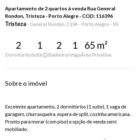
Apartamento de 2 quartos à venda Rua General
Rondon, Tristeza - Porto Alegre - COD: 116396
Tristeza
-
General Rondon, 1334 - Porto Alegre - RS
2
1
2
1
65
m²
Dormitórios
Suíte
Banheiros
Vaga
Área Privativa
Sobre o imóvel
Excelente apartamento, 2 dormitórios (1 suite), 1 vaga de
garagem, churrasqueira, espera de split, cozinha americana.
Pronto para morar (com piso) e opção de venda semi
mobiliado.