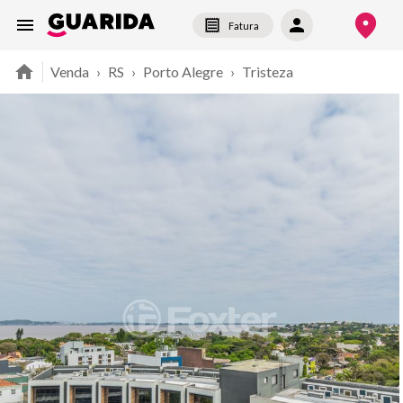
Fatura
Venda
›
RS
›
Porto Alegre
›
Tristeza