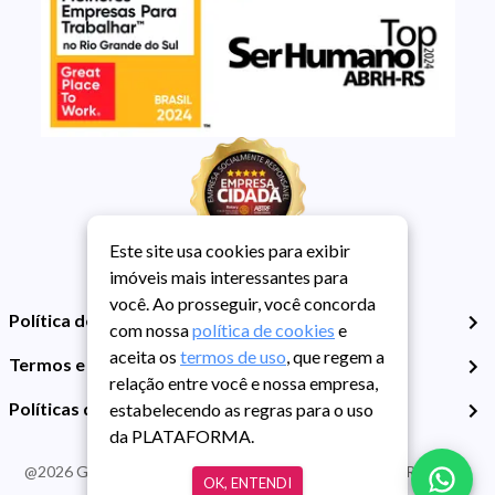
Este site usa cookies para exibir
imóveis mais interessantes para
você. Ao prosseguir, você concorda
Política de Privacidade
com nossa
política de cookies
e
aceita os
termos de uso
, que regem a
Termos e Condições de Uso
relação entre você e nossa empresa,
Políticas de Cookies
estabelecendo as regras para o uso
da PLATAFORMA.
@
2026
Guarida Imóvel. Todos os direitos reservados. CRECI RS -
OK, ENTENDI
413J | CNPJ Guarida: 89.398.606/0001-30