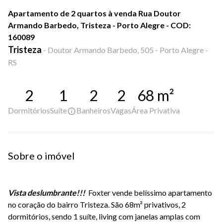
Apartamento de 2 quartos à venda Rua Doutor
Armando Barbedo, Tristeza - Porto Alegre - COD:
160089
Tristeza
-
Doutor Armando Barbedo, 505 - Porto Alegre -
RS
2
1
2
2
68
m²
Dormitórios
Suíte
Banheiros
Vagas
Área Privativa
Sobre o imóvel
Vista deslumbrante!!!
Foxter vende belíssimo apartamento
no coração do bairro Tristeza. São 68m² privativos, 2
dormitórios, sendo 1 suíte, living com janelas amplas com