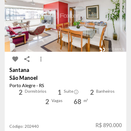
Santana
São Manoel
Porto Alegre - RS
2
1
2
Dormitórios
Suíte
Banheiros
2
68
Vagas
m²
R$ 890.000
Código:
202440