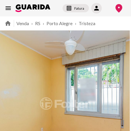
Fatura
Venda
›
RS
›
Porto Alegre
›
Tristeza