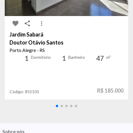
Jardim Sabará
Doutor Otávio Santos
Porto Alegre - RS
1
1
47
Dormitório
Banheiro
m²
R$ 185.000
Código:
855101
Sobre nós