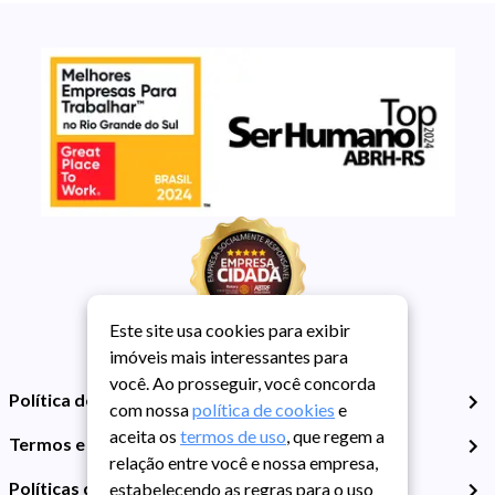
Este site usa cookies para exibir
imóveis mais interessantes para
você. Ao prosseguir, você concorda
Política de Privacidade
com nossa
política de cookies
e
aceita os
termos de uso
, que regem a
Termos e Condições de Uso
relação entre você e nossa empresa,
Políticas de Cookies
estabelecendo as regras para o uso