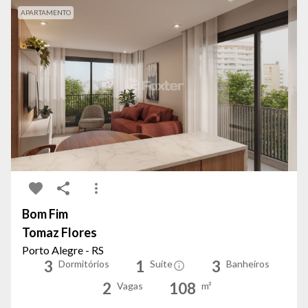
APARTAMENTO
Bom Fim
Tomaz Flores
Porto Alegre - RS
3
1
3
Dormitórios
Suíte
Banheiros
2
108
Vagas
m²