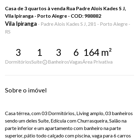
Casa de 3 quartos à venda Rua Padre Alois Kades S J,
Vila Ipiranga - Porto Alegre - COD: 988882
Vila Ipiranga
-
Padre Alois Kades S J, 281 - Porto Alegre -
RS
3
1
3
6
164
m²
Dormitórios
Suíte
Banheiros
Vagas
Área Privativa
Sobre o imóvel
Casa térrea, com 03 Dormitórios, Living amplo, 03 banheiros
sendo um deles Suíte, Edícula com Churrasqueira, Salão na
parte inferior e um apartamento com banheiro na parte
superior, pátio todo calçado com piscina, vaga para 6 carros