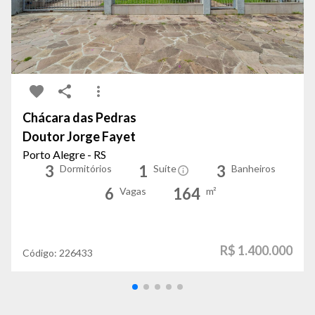
Chácara das Pedras
Doutor Jorge Fayet
Porto Alegre - RS
3
1
3
Dormitórios
Suíte
Banheiros
6
164
Vagas
m²
R$ 1.400.000
Código:
226433