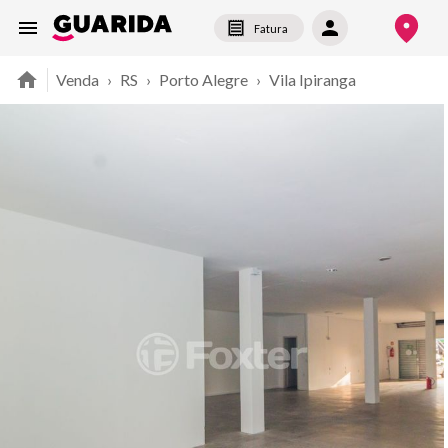
Fatura
Venda
›
RS
›
Porto Alegre
›
Vila Ipiranga