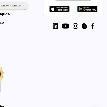
ENTO VIA WHATSAPP
 Ajuda
sco
ies