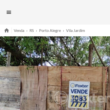
Venda
›
RS
›
Porto Alegre
›
Vila Jardim