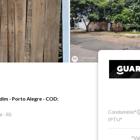
dim - Porto Alegre - COD:
Condomínio*
e - RS
IPTU*
*Val