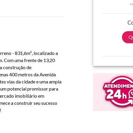
*
Co
Qu
reno - 831,6m², localizado a
im. Com uma frente de 13,20
 a construção de
penas 400 metros da Avenida
tes vias da cidade e uma ampla
 um potencial promissor para
mercado imobiliário em
mece a construir seu sucesso
!