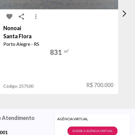
Nonoai
Ja
Santa Flora
Go
Porto Alegre - RS
Po
831
m²
R$ 700.000
Código:
257500
Có
e Atendimento
AGÊNCIA VIRTUAL
ACESSE A AGÊNCIA VIRTUAL
9001