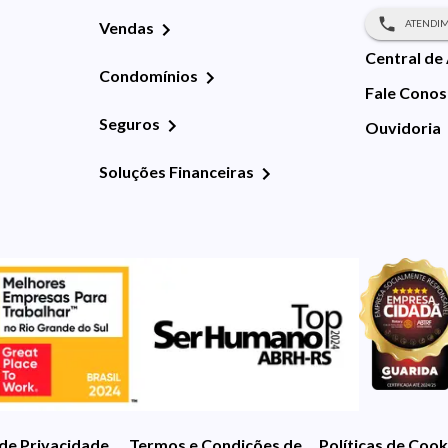
ATENDIM
Vendas
Central de
Condomínios
Fale Cono
Seguros
Ouvidoria
Soluções Financeiras
 de Privacidade
Termos e Condições de Uso
Políticas de Cook