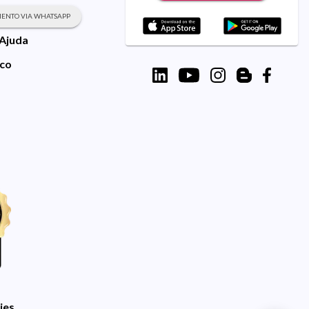
ENTO VIA WHATSAPP
 Ajuda
sco
ies