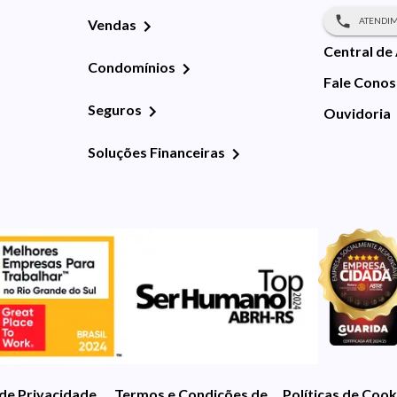
ATENDIM
Vendas
Central de
Condomínios
Fale Cono
Seguros
Ouvidoria
Soluções Financeiras
 de Privacidade
Termos e Condições de Uso
Políticas de Cook