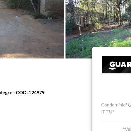
Alegre - COD: 124979
Condomínio*
IPTU*
*Val