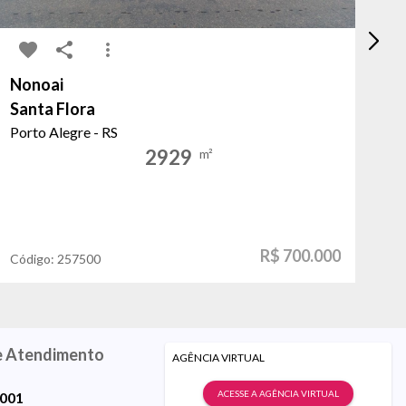
Nonoai
Ja
Santa Flora
Go
Porto Alegre - RS
Po
2929
m²
R$ 700.000
Código:
257500
Có
e Atendimento
AGÊNCIA VIRTUAL
ACESSE A AGÊNCIA VIRTUAL
9001