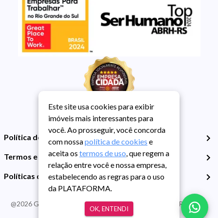
Este site usa cookies para exibir
imóveis mais interessantes para
você. Ao prosseguir, você concorda
Política de Privacidade
com nossa
política de cookies
e
aceita os
termos de uso
, que regem a
Termos e Condições de Uso
relação entre você e nossa empresa,
Políticas de Cookies
estabelecendo as regras para o uso
da PLATAFORMA.
@
2026
Guarida Imóvel. Todos os direitos reservados. CRECI RS -
OK, ENTENDI
413J | CNPJ Guarida: 89.398.606/0001-30