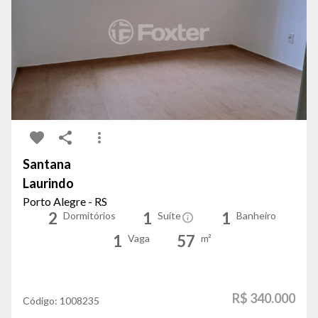
Santana
Laurindo
Porto Alegre - RS
2
1
1
Dormitórios
Suíte
Banheiro
1
57
Vaga
m²
R$ 340.000
Código:
1008235