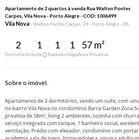
Apartamento de 2 quartos à venda Rua Walton Pontes
Carpes, Vila Nova - Porto Alegre - COD: 1006499
Vila Nova
-
Walton Pontes Carpes, 39 - Porto Alegre - RS
2
1
1
1
57
m²
Dormitórios
Suíte
Banheiro
Vaga
Área Privativa
Sobre o imóvel
Apartamento de 2 dormitórios, sendo um suíte, com uma
no bairro Vila Nova no condomínio Barra Garden Zona Su
privativa de 58m², living 2 ambientes, cozinha com churr
serviço integrada com tanque, 1 banheiro social, excelen
ventilação. Prédio com elevador, condomínio com portari
academia, sala de jogos, brinquedoteca, piscina adulto in