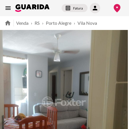
Fatura
Venda
›
RS
›
Porto Alegre
›
Vila Nova