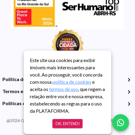
Este site usa cookies para exibir
imóveis mais interessantes para
você. Ao prosseguir, você concorda
Política de Privacidade
com nossa
política de cookies
e
aceita os
termos de uso
, que regem a
Termos e Condições de Uso
relação entre você e nossa empresa,
Políticas de Cookies
estabelecendo as regras para o uso
da PLATAFORMA.
@
2026
Guarida Imóvel. Todos os direitos reservados. CRECI RS -
OK, ENTENDI
413J | CNPJ Guarida: 89.398.606/0001-30