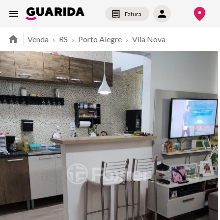
Fatura
Venda
›
RS
›
Porto Alegre
›
Vila Nova