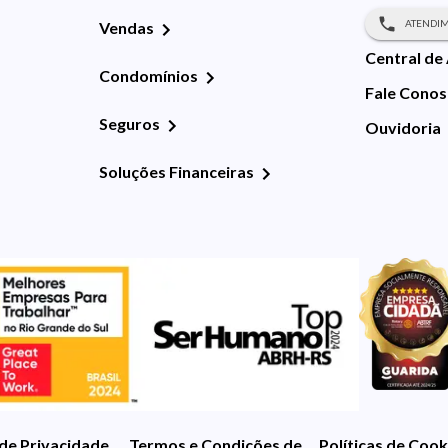
ATENDIM
Vendas
Central de
Condomínios
Fale Cono
Seguros
Ouvidoria
Soluções Financeiras
 de Privacidade
Termos e Condições de Uso
Políticas de Cook