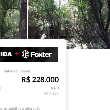
Valor do Imóvel
R$ 228.000
R$ 0
R$ 5.176
ores sujeitos à alteração