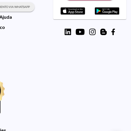
ENTO VIA WHATSAPP
 Ajuda
sco
ies