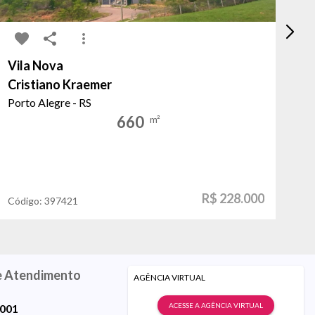
Vila Nova
Es
Cristiano Kraemer
do
Porto Alegre - RS
Po
660
m²
R$ 228.000
Código:
397421
Có
e Atendimento
AGÊNCIA VIRTUAL
ACESSE A AGÊNCIA VIRTUAL
9001