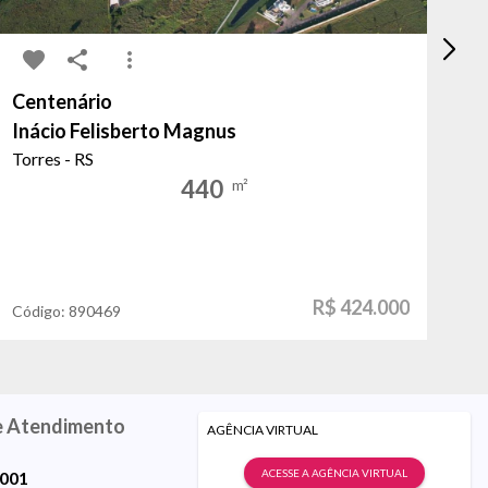
Centenário
Pa
Inácio Felisberto Magnus
do
Torres - RS
Po
440
m²
R$ 424.000
Código:
890469
Có
e Atendimento
AGÊNCIA VIRTUAL
ACESSE A AGÊNCIA VIRTUAL
9001