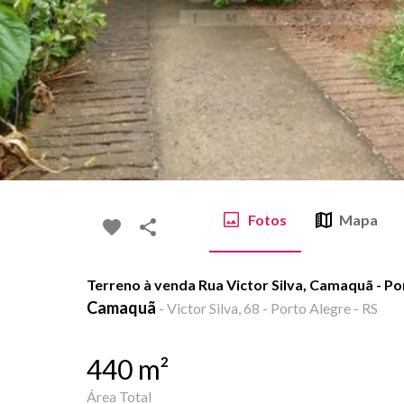
Fotos
Mapa
Terreno à venda Rua Victor Silva, Camaquã - P
Camaquã
-
Victor Silva, 68 - Porto Alegre - RS
440
m²
Área Total