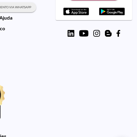
ENTO VIA WHATSAPP
 Ajuda
sco
ies