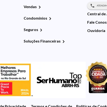
ATENDIM
Vendas
Central de
Condomínios
Fale Cono
Seguros
Ouvidoria
Soluções Financeiras
 de Privacidade
Termos e Condições de Uso
Políticas de Cook