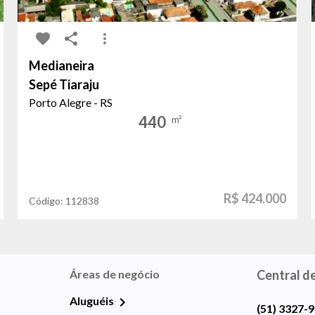
Medianeira
Sepé Tiaraju
Porto Alegre - RS
440
m²
R$ 424.000
Código:
112838
Áreas de negócio
Central d
Aluguéis
(51) 3327-