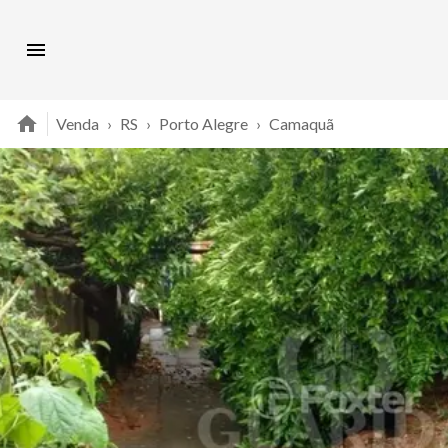
Venda
›
RS
›
Porto Alegre
›
Camaquã