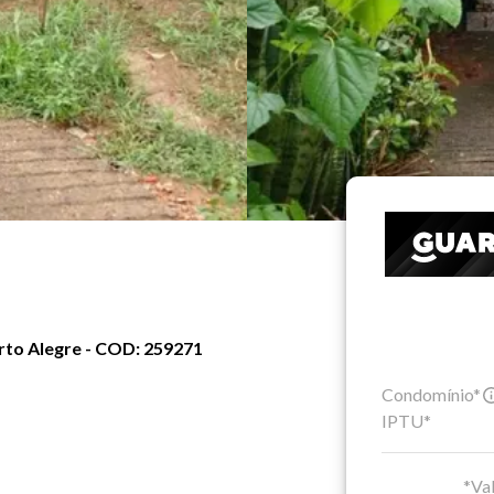
orto Alegre - COD: 259271
Condomínio*
IPTU*
*Val