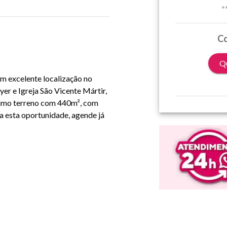
*
Co
Qu
em excelente localização no
er e Igreja São Vicente Mártir,
ótimo terreno com 440m², com
 esta oportunidade, agende já