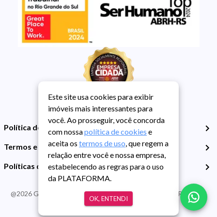
Este site usa cookies para exibir
imóveis mais interessantes para
você. Ao prosseguir, você concorda
Política de Privacidade
com nossa
política de cookies
e
aceita os
termos de uso
, que regem a
Termos e Condições de Uso
relação entre você e nossa empresa,
Políticas de Cookies
estabelecendo as regras para o uso
da PLATAFORMA.
@
2026
Guarida Imóvel. Todos os direitos reservados. CRECI RS -
OK, ENTENDI
413J | CNPJ Guarida: 89.398.606/0001-30