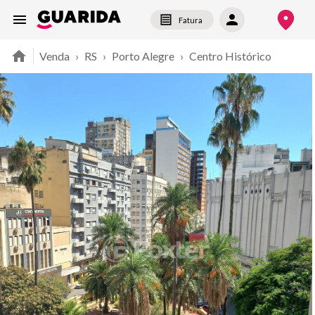
Fatura
Venda
›
RS
›
Porto Alegre
›
Centro Histórico