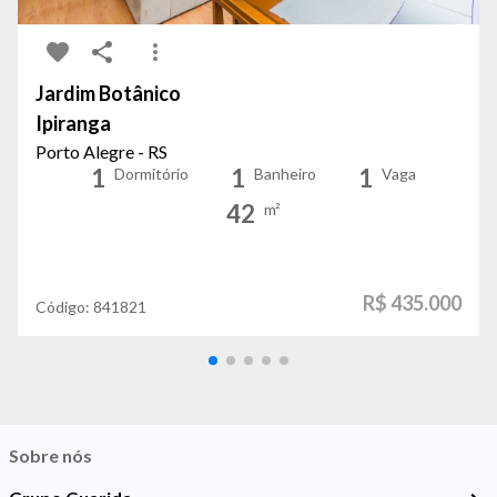
Jardim Botânico
Ipiranga
Porto Alegre - RS
1
1
1
Dormitório
Banheiro
Vaga
42
m²
R$ 435.000
Código:
841821
Sobre nós