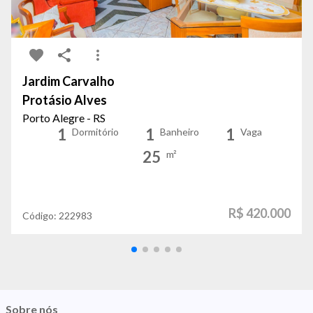
Jardim Carvalho
Protásio Alves
Porto Alegre - RS
1
1
1
Dormitório
Banheiro
Vaga
25
m²
R$ 420.000
Código:
222983
Sobre nós