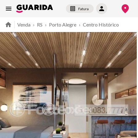
Fatura
Venda
›
RS
›
Porto Alegre
›
Centro Histórico