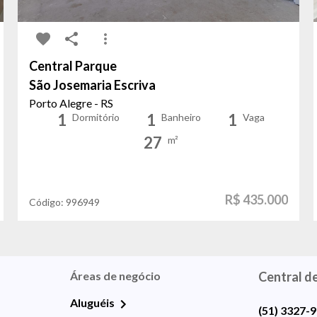
Central Parque
São Josemaria Escriva
Porto Alegre - RS
1
1
1
Dormitório
Banheiro
Vaga
27
m²
R$ 435.000
Código:
996949
Áreas de negócio
Central d
Aluguéis
(51) 3327-