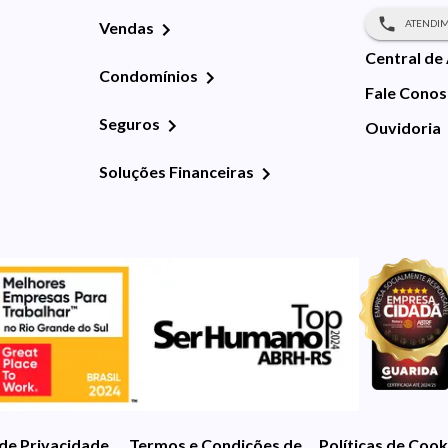
ATENDIM
Vendas
Central de
Condomínios
Fale Cono
Seguros
Ouvidoria
Soluções Financeiras
 de Privacidade
Termos e Condições de Uso
Políticas de Cook