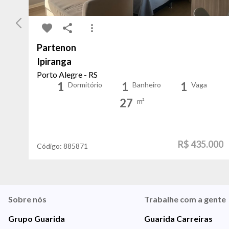
Partenon
Ipiranga
Porto Alegre - RS
1
1
1
Dormitório
Banheiro
Vaga
27
m²
R$ 435.000
Código:
885871
Sobre nós
Trabalhe com a gente
Grupo Guarida
Guarida Carreiras