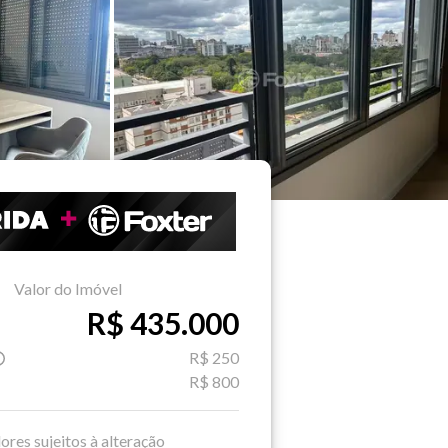
Valor do Imóvel
R$ 435.000
R$ 250
R$ 800
ores sujeitos à alteração