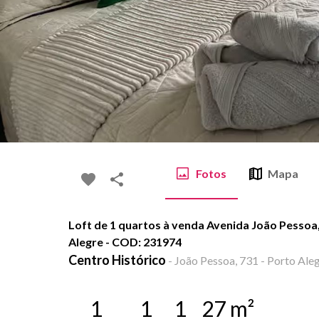
Fotos
Mapa
Loft de 1 quartos à venda Avenida João Pessoa,
Alegre - COD: 231974
Centro Histórico
-
João Pessoa, 731 - Porto Aleg
1
1
1
27
m²