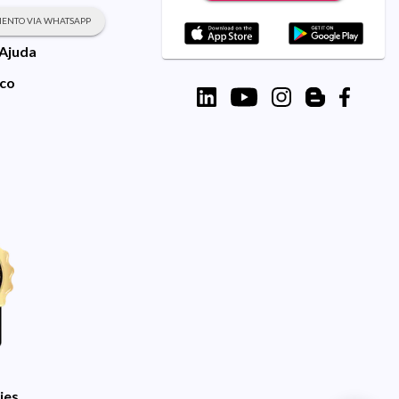
ENTO VIA WHATSAPP
 Ajuda
sco
ies