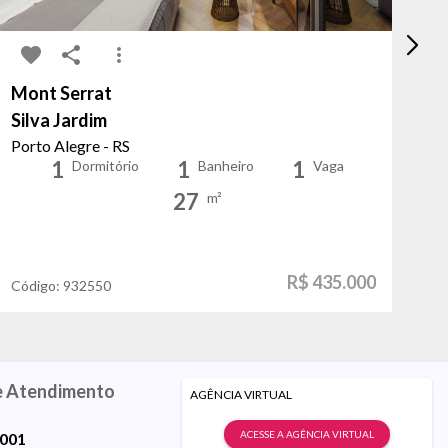
Mont Serrat
Pr
Silva Jardim
Bo
Porto Alegre - RS
Po
1
1
1
Dormitório
Banheiro
Vaga
27
m²
R$ 435.000
Código:
932550
Có
e Atendimento
AGÊNCIA VIRTUAL
ACESSE A AGÊNCIA VIRTUAL
9001