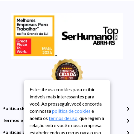
Este site usa cookies para exibir
imóveis mais interessantes para
você. Ao prosseguir, você concorda
Política de Privacidade
com nossa
política de cookies
e
aceita os
termos de uso
, que regem a
Termos e Condições de Uso
relação entre você e nossa empresa,
Políticas de Cookies
estabelecendo as regras para o uso