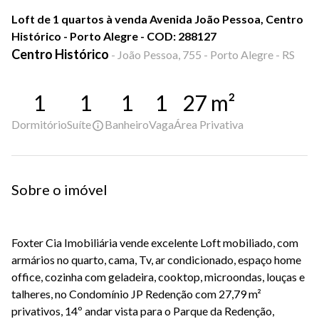
Loft de 1 quartos à venda Avenida João Pessoa, Centro
Histórico - Porto Alegre - COD: 288127
Centro Histórico
-
João Pessoa, 755 - Porto Alegre - RS
1
1
1
1
27
m²
Dormitório
Suíte
Banheiro
Vaga
Área Privativa
Sobre o imóvel
Foxter Cia Imobiliária vende excelente Loft mobiliado, com
armários no quarto, cama, Tv, ar condicionado, espaço home
office, cozinha com geladeira, cooktop, microondas, louças e
talheres, no Condomínio JP Redenção com 27,79 m²
privativos, 14º andar vista para o Parque da Redenção,