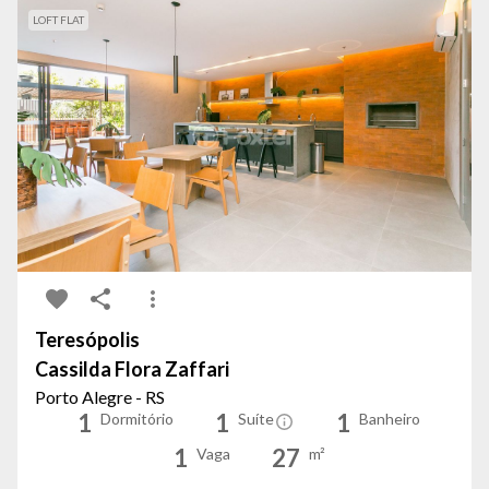
LOFT FLAT
Teresópolis
Cassilda Flora Zaffari
Porto Alegre - RS
1
1
1
Dormitório
Suíte
Banheiro
1
27
Vaga
m²