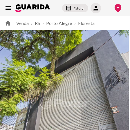
Fatura
Venda
›
RS
›
Porto Alegre
›
Floresta