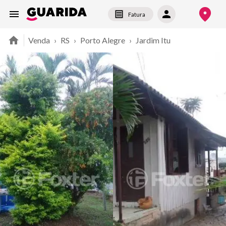
Fatura
Venda
›
RS
›
Porto Alegre
›
Jardim Itu