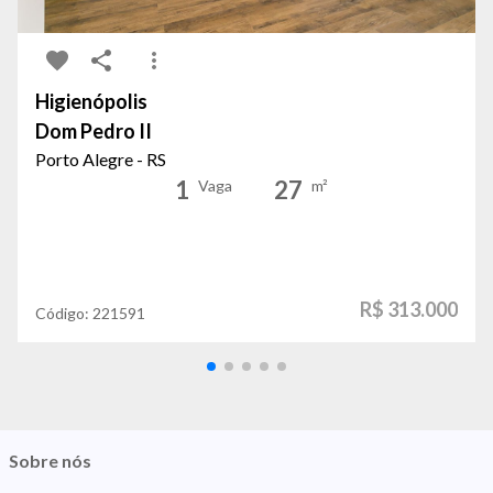
Higienópolis
Dom Pedro II
Porto Alegre - RS
1
27
Vaga
m²
R$ 313.000
Código:
221591
Sobre nós