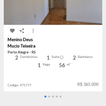
Menino Deus
Mucio Teixeira
Porto Alegre - RS
2
1
2
Dormitórios
Suíte
Banheiros
1
56
Vaga
m²
R$ 365.000
Código:
971777