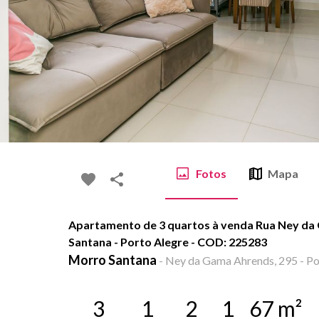
Fotos
Mapa
Apartamento de 3 quartos à venda Rua Ney da
Santana - Porto Alegre - COD: 225283
Morro Santana
-
Ney da Gama Ahrends, 295 - Po
3
1
2
1
67
m²