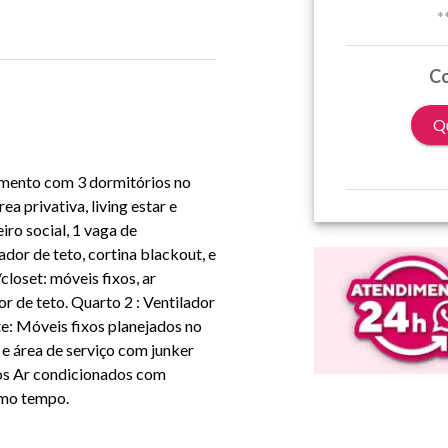
*
Co
Qu
tamento com 3 dormitórios no
a privativa, living estar e
iro social, 1 vaga de
dor de teto, cortina blackout, e
closet: móveis fixos, ar
de teto. Quarto 2 : Ventilador
te: Móveis fixos planejados no
 e área de serviço com junker
a os Ar condicionados com
smo tempo.