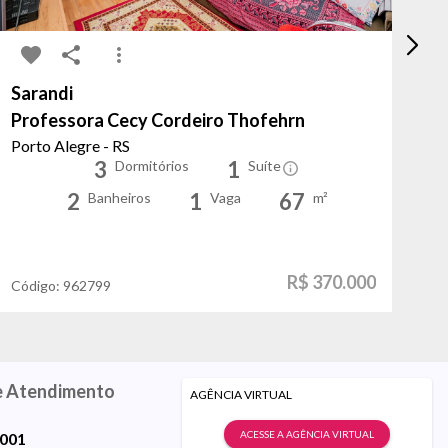
Sarandi
Pe
Professora Cecy Cordeiro Thofehrn
P
Porto Alegre - RS
Po
3
1
Dormitórios
Suíte
2
1
67
Banheiros
Vaga
m²
R$ 370.000
Código:
962799
Có
e Atendimento
AGÊNCIA VIRTUAL
ACESSE A AGÊNCIA VIRTUAL
9001