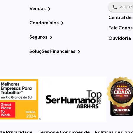
ATENDIM
Vendas
Central de
Condomínios
Fale Cono
Seguros
Ouvidoria
Soluções Financeiras
 de Privacidade
Termos e Condições de Uso
Políticas de Cook