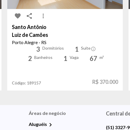
Santo Antônio
Luiz de Camões
Porto Alegre - RS
3
1
Dormitórios
Suíte
2
1
67
Banheiros
Vaga
m²
R$ 370.000
Código:
189157
Áreas de negócio
Central d
Aluguéis
(51) 3327-