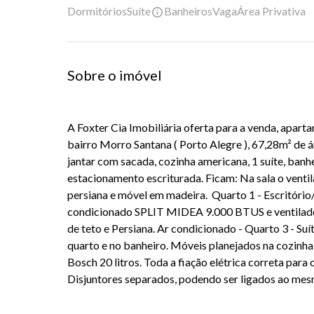
Dormitórios
Suíte
Banheiros
Vaga
Área Privativa
Sobre o imóvel
A Foxter Cia Imobiliária oferta para a venda, apar
bairro Morro Santana ( Porto Alegre ), 67,28m² de áre
jantar com sacada, cozinha americana, 1 suíte, banhe
estacionamento escriturada. Ficam: Na sala o ventila
persiana e móvel em madeira. Quarto 1 - Escritório/
condicionado SPLIT MIDEA 9.000 BTUS e ventilador 
de teto e Persiana. Ar condicionado - Quarto 3 - Suí
quarto e no banheiro. Móveis planejados na cozinha
Bosch 20 litros. Toda a fiação elétrica correta par
Disjuntores separados, podendo ser ligados ao me