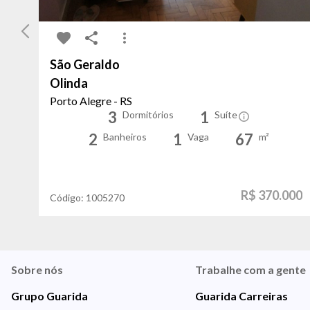
São Geraldo
Olinda
Porto Alegre - RS
3
1
Dormitórios
Suíte
2
1
67
Banheiros
Vaga
m²
R$ 370.000
Código:
1005270
Sobre nós
Trabalhe com a gente
Grupo Guarida
Guarida Carreiras