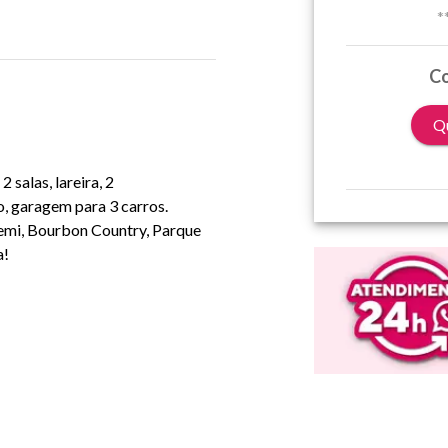
*
Co
Qu
salas, lareira, 2
io, garagem para 3 carros.
temi, Bourbon Country, Parque
a!