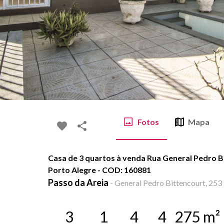
Fotos
Mapa
Casa de 3 quartos à venda Rua General Pedro Bi
Porto Alegre - COD: 160881
Passo da Areia
-
General Pedro Bittencourt, 253 
3
1
4
4
275
m²