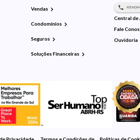
ATENDIM
Vendas
Central de
Condomínios
Fale Cono
Seguros
Ouvidoria
Soluções Financeiras
 de Privacidade
Termos e Condições de Uso
Políticas de Cook