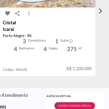
Cristal
No
Icaraí
Ta
Porto Alegre - RS
Po
3
1
Dormitórios
Suíte
4
4
275
Banheiros
Vagas
m²
R$ 1.200.000
Código:
182676
Có
e Atendimento
AGÊNCIA VIRTUAL
ACESSE A AGÊNCIA VIRTUAL
9001