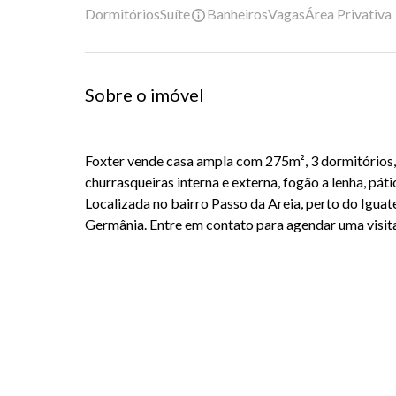
Dormitórios
Suíte
Banheiros
Vagas
Área Privativa
Sobre o imóvel
Foxter vende casa ampla com 275m², 3 dormitórios, 2 
churrasqueiras interna e externa, fogão a lenha, pát
Localizada no bairro Passo da Areia, perto do Igua
Germânia. Entre em contato para agendar uma visit