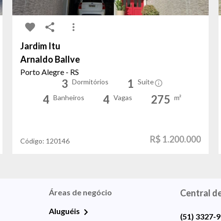
Jardim Itu
Arnaldo Ballve
Porto Alegre - RS
3
1
Dormitórios
Suíte
4
4
275
Banheiros
Vagas
m²
R$ 1.200.000
Código:
120146
Áreas de negócio
Central d
Aluguéis
(51) 3327-