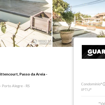
ttencourt, Passo da Areia -
Condomínio*
- Porto Alegre - RS
IPTU*
*Val