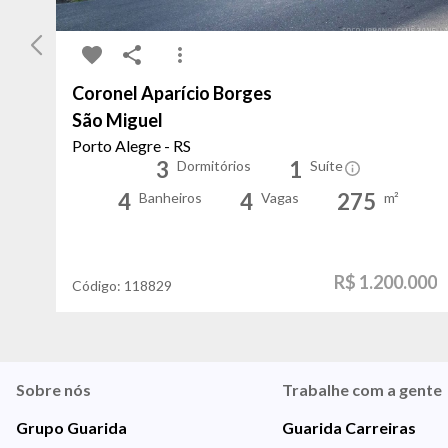
Coronel Aparício Borges
São Miguel
Porto Alegre - RS
3
1
Dormitórios
Suíte
4
4
275
Banheiros
Vagas
m²
R$ 1.200.000
Código:
118829
Sobre nós
Trabalhe com a gente
Grupo Guarida
Guarida Carreiras