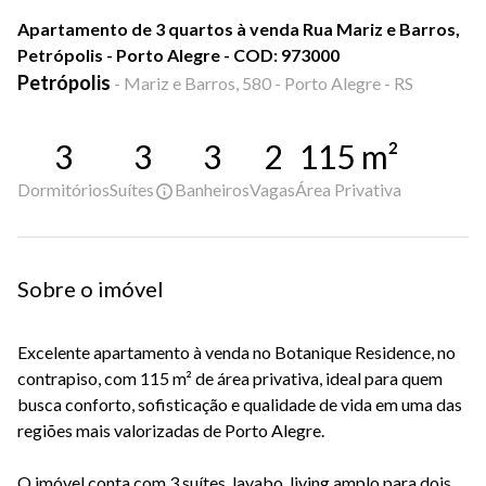
Apartamento de 3 quartos à venda Rua Mariz e Barros,
Petrópolis - Porto Alegre - COD: 973000
Petrópolis
-
Mariz e Barros, 580 - Porto Alegre - RS
3
3
3
2
115
m²
Dormitórios
Suítes
Banheiros
Vagas
Área Privativa
Sobre o imóvel
Excelente apartamento à venda no Botanique Residence, no
contrapiso, com 115 m² de área privativa, ideal para quem
busca conforto, sofisticação e qualidade de vida em uma das
regiões mais valorizadas de Porto Alegre.
O imóvel conta com 3 suítes, lavabo, living amplo para dois