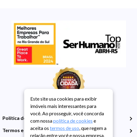
Este site usa cookies para exibir
imóveis mais interessantes para
você. Ao prosseguir, você concorda
Política de Privacidade
com nossa
política de cookies
e
aceita os
termos de uso
, que regem a
Termos e Condições de Uso
relação entre você e nossa empresa,