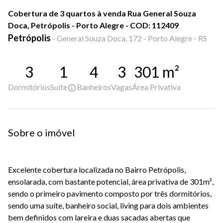
Cobertura de 3 quartos à venda Rua General Souza
Doca, Petrópolis - Porto Alegre - COD: 112409
Petrópolis
-
General Souza Doca, 172 - Porto Alegre - RS
3
1
4
3
301
m²
Dormitórios
Suíte
Banheiros
Vagas
Área Privativa
Sobre o imóvel
Excelente cobertura localizada no Bairro Petrópolis,
ensolarada, com bastante potencial, área privativa de 301m²,
sendo o primeiro pavimento composto por três dormitórios,
sendo uma suíte, banheiro social, living para dois ambientes
bem definidos com lareira e duas sacadas abertas que