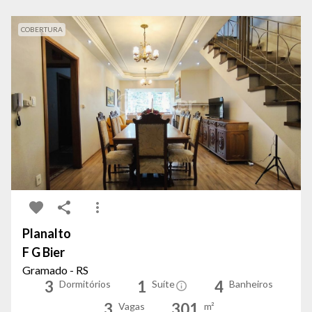
COBERTURA
Planalto
F G Bier
Gramado - RS
3
1
4
Dormitórios
Suíte
Banheiros
3
301
Vagas
m²