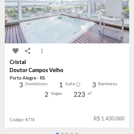
Cristal
Doutor Campos Velho
Porto Alegre - RS
3
1
3
Dormitórios
Suíte
Banheiros
2
223
Vagas
m²
R$ 1.430.000
Código:
4776