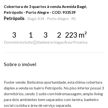
Cobertura de 3 quartos à venda Avenida Bagé,
Petrópolis - Porto Alegre - COD: 933539
Petrópolis
-
Bagé, 834 - Porto Alegre - RS
3
1
3
2
223
m²
Dormitórios
Suíte
Banheiros
Vagas
Área Privativa
Sobre o imóvel
Foxter vende: Belíssima oportunidade, esta ótima cobertura
dúplex a venda no bairro Petrópolis. No piso inferior possui 3
dormitórios, sendo 1 suíte com hidromassagem, amplo living
para dois ambientes bem separados com lareira, banheiro
social cozinha e área de serviço separada.