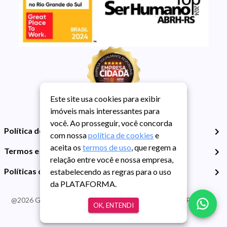
Este site usa cookies para exibir
imóveis mais interessantes para
você. Ao prosseguir, você concorda
Política de Privacidade
com nossa
política de cookies
e
aceita os
termos de uso
, que regem a
Termos e Condições de Uso
relação entre você e nossa empresa,
Políticas de Cookies
estabelecendo as regras para o uso
da PLATAFORMA.
@
2026
Guarida Imóvel. Todos os direitos reservados. CRECI RS -
OK, ENTENDI
413J | CNPJ Guarida: 89.398.606/0001-30