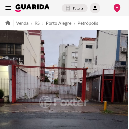
Fatura
Venda
›
RS
›
Porto Alegre
›
Petrópolis