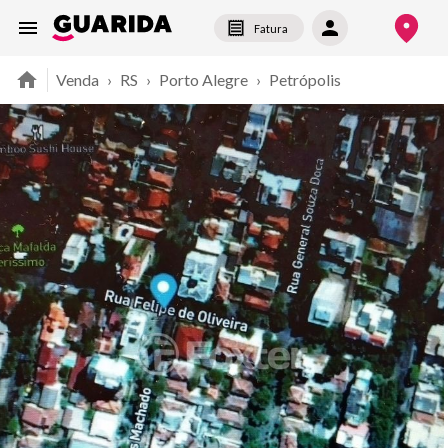
Fatura
Venda
›
RS
›
Porto Alegre
›
Petrópolis