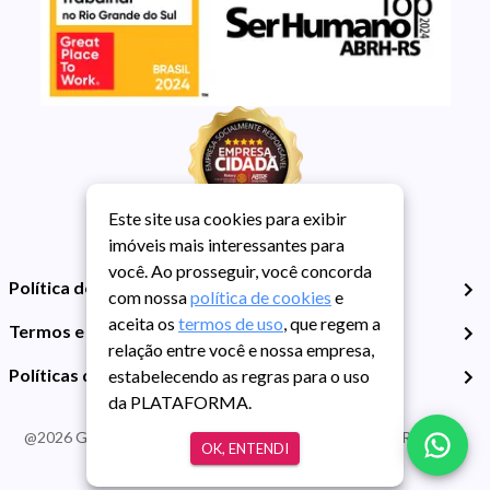
Este site usa cookies para exibir
imóveis mais interessantes para
você. Ao prosseguir, você concorda
Política de Privacidade
com nossa
política de cookies
e
aceita os
termos de uso
, que regem a
Termos e Condições de Uso
relação entre você e nossa empresa,
Políticas de Cookies
estabelecendo as regras para o uso
da PLATAFORMA.
@
2026
Guarida Imóvel. Todos os direitos reservados. CRECI RS -
OK, ENTENDI
413J | CNPJ Guarida: 89.398.606/0001-30