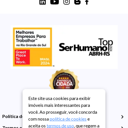
Este site usa cookies para exibir
imóveis mais interessantes para
você. Ao prosseguir, você concorda
Política de Privacidade
com nossa
política de cookies
e
aceita os
termos de uso
, que regem a
Termos e Condições de Uso